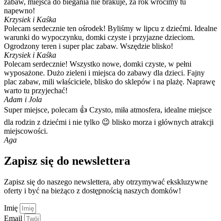
zabaw, miejsca do biegania nie brakuje, za rok wrócimy tu
napewno!
Krzysiek i Kaśka
Polecam serdecznie ten ośrodek! Byliśmy w lipcu z dziećmi. Idealne
warunki do wypoczynku, domki czyste i przyjazne dzieciom.
Ogrodzony teren i super plac zabaw. Wszędzie blisko!
Krzysiek i Kaśka
Polecam serdecznie! Wszystko nowe, domki czyste, w pełni
wyposażone. Dużo zieleni i miejsca do zabawy dla dzieci. Fajny
plac zabaw, mili właściciele, blisko do sklepów i na plażę. Naprawę
warto tu przyjechać!
Adam i Jola
Super miejsce, polecam 👍 Czysto, miła atmosfera, idealne miejsce
dla rodzin z dziećmi i nie tylko 😉 blisko morza i głównych atrakcji
miejscowości.
Aga
Zapisz się do newslettera
Zapisz się do naszego newslettera, aby otrzymywać ekskluzywne
oferty i być na bieżąco z dostępnością naszych domków!
Imię
Email