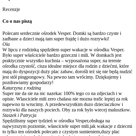
Recenzje
Co o nas piszą
Polecam serdecznie ośrodek Vesper. Domki są bardzo czyste i
zadbane a dzieci mają tam super frajdę i dużo rozrywki!
Ola
W lipcu z rodzinką spędziłem super wakacje w ośrodku Vesper.
Było super właściciele bardzo grzeczni i mili. W domkach jest
praktycznie wszystko kuchnia – wyposażona super, na terenie
ośrodka czystość, cisza idealne miejsce dla rodzin z dziećmi, które
mają do dyspozycji duży plac zabaw, dorośli też się nie będą nudzić
jest stół pingpongowy. Na pewno tam wrócimy. Dziękujemy i
pozdrawiamy gospodarzy!
Katarzyna z rodziną
Super nie da sie na nic nazekac 100% tego co na zdjeciach i w
opisie. Wlasciciele mili zero chalasu nie mozna trafic lepiej za rok
napewno tu wrucimy. A przedewszystkim duzo dzieciaczkow i
rozrywki dla naszych pociech. Oby za rok bylo wiecej maluszkow.
Staszek i Patrycja
Spędzilismy super tydzień w ośrodku Vesper,obsługa na
najwyzszym poziomie, własciciele super mili.jak wakacje z dziecmi
to tylko ten ośrodek polecam z czystym sumieniem,duzy plac