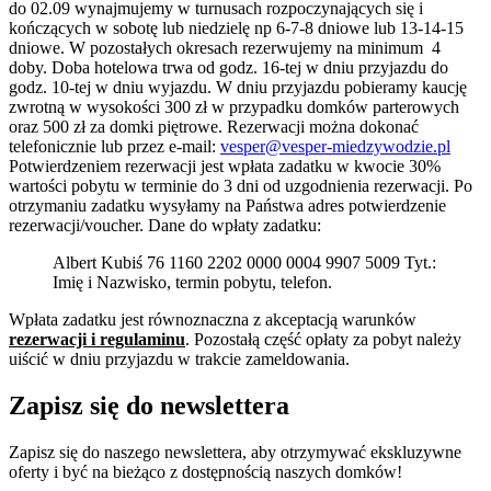
do 02.09 wynajmujemy w turnusach rozpoczynających się i
kończących w sobotę lub niedzielę np 6-7-8 dniowe lub 13-14-15
dniowe. W pozostałych okresach rezerwujemy na minimum 4
doby. Doba hotelowa trwa od godz. 16-tej w dniu przyjazdu do
godz. 10-tej w dniu wyjazdu. W dniu przyjazdu pobieramy kaucję
zwrotną w wysokości 300 zł w przypadku domków parterowych
oraz 500 zł za domki piętrowe. Rezerwacji można dokonać
telefonicznie lub przez e-mail:
vesper@vesper-miedzywodzie.pl
Potwierdzeniem rezerwacji jest wpłata zadatku w kwocie 30%
wartości pobytu w terminie do 3 dni od uzgodnienia rezerwacji. Po
otrzymaniu zadatku wysyłamy na Państwa adres potwierdzenie
rezerwacji/voucher. Dane do wpłaty zadatku:
Albert Kubiś 76 1160 2202 0000 0004 9907 5009 Tyt.:
Imię i Nazwisko, termin pobytu, telefon.
Wpłata zadatku jest równoznaczna z akceptacją warunków
rezerwacji i regulaminu
. Pozostałą część opłaty za pobyt należy
uiścić w dniu przyjazdu w trakcie zameldowania.
Zapisz się do newslettera
Zapisz się do naszego newslettera, aby otrzymywać ekskluzywne
oferty i być na bieżąco z dostępnością naszych domków!