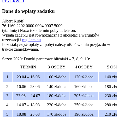
REZERWUJ
Dane do wpłaty zadatku
Albert Kubiś
76 1160 2202 0000 0004 9907 5009
tyt.: Imię i Nazwisko, termin pobytu, telefon.
Wpłata zadatku jest równoznaczna z akceptacją warunków
rezerwacji i
regulaminu
.
Pozostałą część opłaty za pobyt należy uiścić w dniu przyjazdu w
trakcie zameldowania.
Sezon 2020:
Domki parterowe bliźniaki – 7, 8, 9, 10:
TERMIN
3 OSOBY
4 OSOBY
5 OS
1
29.04 – 16.06
100 zł/doba
120 zł/doba
140 zł/
2
16.06 – 23.06
140 zł/doba
160 zł/doba
180 zł/
3
23.06 – 14.07
180 zł/doba
205 zł/doba
230 zł/
4
14.07 – 18.08
220 zł/doba
250 zł/doba
280 zł/
5
18.08 – 25.08
170 zł/doba
190 zł/doba
210 zł/