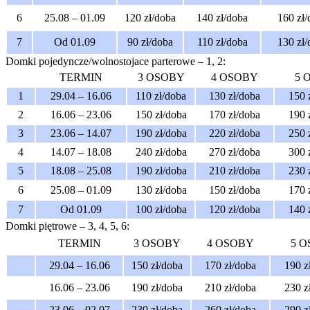
6
25.08 – 01.09
120 zł/doba
140 zł/doba
160 zł/
7
Od 01.09
90 zł/doba
110 zł/doba
130 zł/
Domki pojedyncze/wolnostojace parterowe – 1, 2:
TERMIN
3 OSOBY
4 OSOBY
5 
1
29.04 – 16.06
110 zł/doba
130 zł/doba
150 
2
16.06 – 23.06
150 zł/doba
170 zł/doba
190 
3
23.06 – 14.07
190 zł/doba
220 zł/doba
250 
4
14.07 – 18.08
240 zł/doba
270 zł/doba
300 
5
18.08 – 25.08
190 zł/doba
210 zł/doba
230 
6
25.08 – 01.09
130 zł/doba
150 zł/doba
170 
7
Od 01.09
100 zł/doba
120 zł/doba
140 
Domki piętrowe – 3, 4, 5, 6:
TERMIN
3 OSOBY
4 OSOBY
5 O
29.04 – 16.06
150 zł/doba
170 zł/doba
190 z
16.06 – 23.06
190 zł/doba
210 zł/doba
230 z
23.06 – 02.07
230 zł/doba
260 zł/doba
290 z