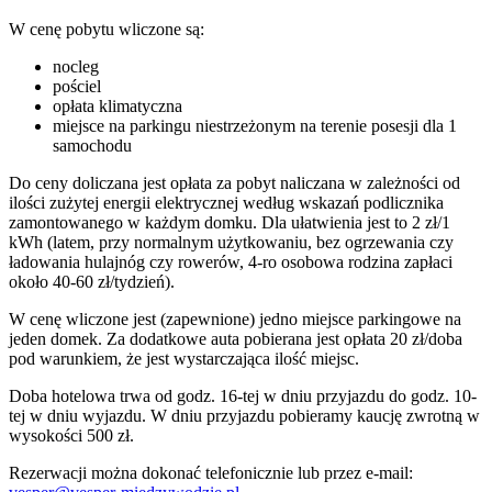
W cenę pobytu wliczone są:
nocleg
pościel
opłata klimatyczna
miejsce na parkingu niestrzeżonym na terenie posesji dla 1
samochodu
Do ceny doliczana jest opłata za pobyt naliczana w zależności od
ilości zużytej energii elektrycznej według wskazań podlicznika
zamontowanego w każdym domku. Dla ułatwienia jest to 2 zł/1
kWh (latem, przy normalnym użytkowaniu, bez ogrzewania czy
ładowania hulajnóg czy rowerów, 4-ro osobowa rodzina zapłaci
około 40-60 zł/tydzień).
W cenę wliczone jest (zapewnione) jedno miejsce parkingowe na
jeden domek. Za dodatkowe auta pobierana jest opłata 20 zł/doba
pod warunkiem, że jest wystarczająca ilość miejsc.
Doba hotelowa trwa od godz. 16-tej w dniu przyjazdu do godz. 10-
tej w dniu wyjazdu. W dniu przyjazdu pobieramy kaucję zwrotną w
wysokości 500 zł.
Rezerwacji można dokonać telefonicznie lub przez e-mail: