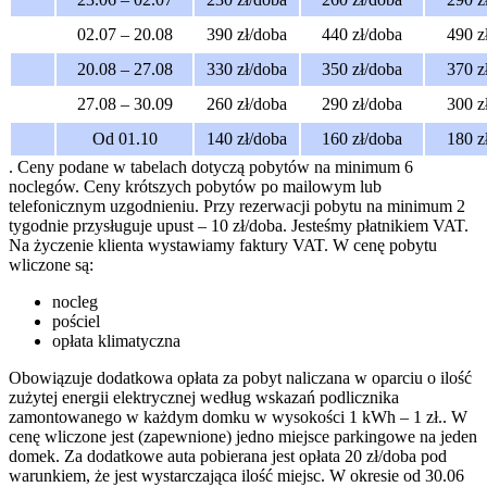
02.07 – 20.08
390 zł/doba
440 zł/doba
490 z
20.08 – 27.08
330 zł/doba
350 zł/doba
370 z
27.08 – 30.09
260 zł/doba
290 zł/doba
300 z
Od 01.10
140 zł/doba
160 zł/doba
180 z
. Ceny podane w tabelach dotyczą pobytów na minimum 6
noclegów. Ceny krótszych pobytów po mailowym lub
telefonicznym uzgodnieniu. Przy rezerwacji pobytu na minimum 2
tygodnie przysługuje upust – 10 zł/doba. Jesteśmy płatnikiem VAT.
Na życzenie klienta wystawiamy faktury VAT. W cenę pobytu
wliczone są:
nocleg
pościel
opłata klimatyczna
Obowiązuje dodatkowa opłata za pobyt naliczana w oparciu o ilość
zużytej energii elektrycznej według wskazań podlicznika
zamontowanego w każdym domku w wysokości 1 kWh – 1 zł.. W
cenę wliczone jest (zapewnione) jedno miejsce parkingowe na jeden
domek. Za dodatkowe auta pobierana jest opłata 20 zł/doba pod
warunkiem, że jest wystarczająca ilość miejsc. W okresie od 30.06