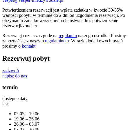
vesper@vesper-miedzywodzie.pl
Potwierdzeniem rezerwacji jest wpłata zadatku w kwocie 30-35%
wartości pobytu w terminie do 2 dni od uzgodnienia rezerwacji. Po
otrzymaniu zadatku wysyłamy na Państwa adres potwierdzenie
rezerwacji/voucher.
Rezerwacja oznacza zgodę na
regulamin
naszego ośrodka. Prosimy
zapoznać się z naszym
regulaminem
. W razie dodatkowych pytań
prosimy o
kontakt
.
Rezerwuj pobyt
zadzwoń
napisz do nas
termin
dostępne daty
test
05.05 – 19.06
19.06 – 26.06
26.06 – 03.07
02.07 – 20.08