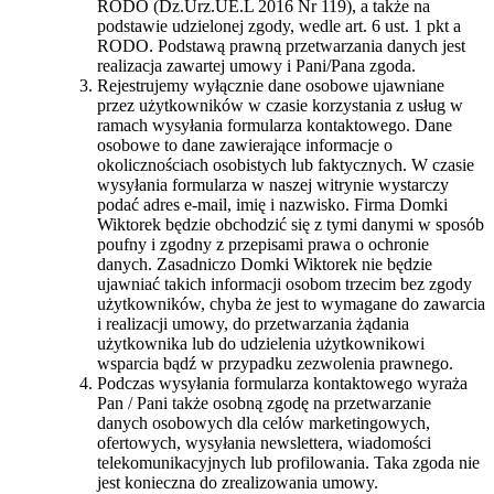
RODO (Dz.Urz.UE.L 2016 Nr 119), a także na
podstawie udzielonej zgody, wedle art. 6 ust. 1 pkt a
RODO. Podstawą prawną przetwarzania danych jest
realizacja zawartej umowy i Pani/Pana zgoda.
Rejestrujemy wyłącznie dane osobowe ujawniane
przez użytkowników w czasie korzystania z usług w
ramach wysyłania formularza kontaktowego. Dane
osobowe to dane zawierające informacje o
okolicznościach osobistych lub faktycznych. W czasie
wysyłania formularza w naszej witrynie wystarczy
podać adres e-mail, imię i nazwisko. Firma Domki
Wiktorek będzie obchodzić się z tymi danymi w sposób
poufny i zgodny z przepisami prawa o ochronie
danych. Zasadniczo Domki Wiktorek nie będzie
ujawniać takich informacji osobom trzecim bez zgody
użytkowników, chyba że jest to wymagane do zawarcia
i realizacji umowy, do przetwarzania żądania
użytkownika lub do udzielenia użytkownikowi
wsparcia bądź w przypadku zezwolenia prawnego.
Podczas wysyłania formularza kontaktowego wyraża
Pan / Pani także osobną zgodę na przetwarzanie
danych osobowych dla celów marketingowych,
ofertowych, wysyłania newslettera, wiadomości
telekomunikacyjnych lub profilowania. Taka zgoda nie
jest konieczna do zrealizowania umowy.