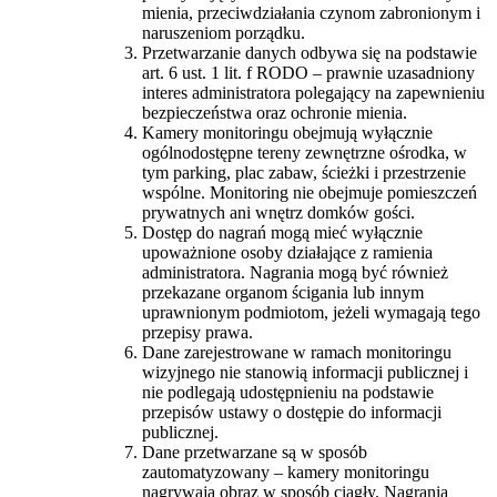
mienia, przeciwdziałania czynom zabronionym i
naruszeniom porządku.
Przetwarzanie danych odbywa się na podstawie
art. 6 ust. 1 lit. f RODO – prawnie uzasadniony
interes administratora polegający na zapewnieniu
bezpieczeństwa oraz ochronie mienia.
⁠Kamery monitoringu obejmują wyłącznie
ogólnodostępne tereny zewnętrzne ośrodka, w
tym parking, plac zabaw, ścieżki i przestrzenie
wspólne. Monitoring nie obejmuje pomieszczeń
prywatnych ani wnętrz domków gości.
Dostęp do nagrań mogą mieć wyłącznie
upoważnione osoby działające z ramienia
administratora. Nagrania mogą być również
przekazane organom ścigania lub innym
uprawnionym podmiotom, jeżeli wymagają tego
przepisy prawa.
⁠Dane zarejestrowane w ramach monitoringu
wizyjnego nie stanowią informacji publicznej i
nie podlegają udostępnieniu na podstawie
przepisów ustawy o dostępie do informacji
publicznej.
Dane przetwarzane są w sposób
zautomatyzowany – kamery monitoringu
nagrywają obraz w sposób ciągły. Nagrania