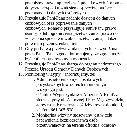
przepisów prawa np. rozliczeń podatkowych. To samo
dotyczy przypadku wniesienia sprzeciwu wobec
przetwarzania danych osobowych.
Przysługuje Pani/Panu żądanie dostępu do danych
osobowych oraz poprawianie danych
osobowych. Ponadto przysługuje Pani/Panu prawo
usunięcia lub ograniczenia przetwarzania, prawo do
wniesienia sprzeciwu wobec przetwarzania, a także
prawo do przenoszenia danych.
Gdy podstawą przetwarzania danych jest wyrażona
przez Panią/Pana zgoda, informujemy, że zgoda może
być cofnięta w dowolnym momencie.
Przysługuje Pani/Panu skarga do organu nadzorczego
Prezesa Urzędu Ochrony Danych Osobowych.
Monitoring wizyjny – informujemy, że:
Administratorem danych osobowych
pozyskiwanych w ramach monitoringu
wizyjnego jest:
Ośrodek Wypoczynkowy Albertos A.Kubiś z
siedzibą przy ul. Zatocznej 1B w Międzywodziu,
adres e-mail: rezerwacje@dziwnowek-domki.pl,
telefon: 661 305 698
Monitoring wizyjny stosowany jest w celu
zapewnienia bezpieczeństwa osób
przebywających na terenie ośrodka, ochrony