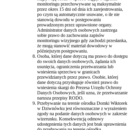
monitoringu przechowywane są maksymalnie
przez okres 15 dni od dnia ich zarejestrowania,
po czym są automatycznie usuwane, o ile nie
stanowią dowodu w postępowaniu
prowadzonym przez uprawnione organy.
Administrator danych osobowych zastrzega
sobie prawo do zachowania zapisów
monitoringu wizyjnego gdy zachodzi przesłanka,
że mogą stanowić materiał dowodowy w
późniejszym postępowaniu.
Osoba, której dane dotyczą ma prawo do dostępu
do swoich danych osobowych, żądania ich
usunięcia, ograniczenia przetwarzania lub
wniesienia sprzeciwu w granicach
przewidzianych przez prawo. Osobie, której
dane dotyczą przysługuje również prawo do
wniesienia skargi do Prezesa Urzędu Ochrony
Danych Osobowych, jeśli uzna, że przetwarzanie
narusza przepisy RODO.
Przebywanie na terenie ośrodka Domki Wiktorek
w Dziwnówku jest równoznaczne z wyrażeniem
zgody na podanie danych osobowych w zakresie
wizerunku. Konsekwencją odmowy
udostępnienia tych danych jest brak uprawnienia
do przebywania na terenie ośrodka.